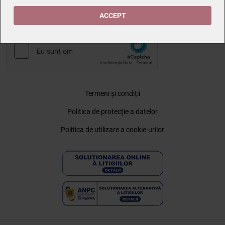
Sunt de acord ca datele cu caracter personal furnizate să fie
colectate pentru a putea fi contactat în vederea solicitării
ACCEPT
trimise. Declar că am citit și sunt de acord cu
Politica de
protecție a datelor
.
Termeni și condiții
Politica de protecție a datelor
Politica de utilizare a cookie-urilor