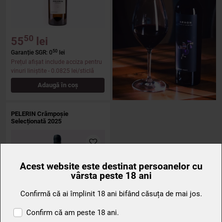
50
55
lei
50
Garanție SGR: 0
lei
Prețul afișat include acciza pentru
vinuri liniștite
- 0.0825 lei/sticlă
Adaugă în coș
PELERIN Crâmpoșie
Selecționată 2025
Acest website este destinat persoanelor cu
vârsta peste 18 ani
Confirmă că ai împlinit 18 ani bifând căsuța de mai jos.
Confirm că am peste 18 ani.