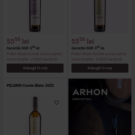
50
50
55
lei
55
lei
50
50
Garanție SGR: 0
lei
Garanție SGR: 0
lei
Prețul afișat include acciza pentru
Prețul afișat include acciza pentru
vinuri liniștite
- 0.0825 lei/sticlă
vinuri liniștite
- 0.0825 lei/sticlă
Adaugă în coș
Adaugă în coș
PELERIN Cuvée Blanc 2025