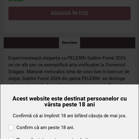
ADAUGĂ ÎN COȘ
Descriere
Experimentează eleganța cu PELERIN Sublim Fumé 2024,
un vin alb sec ce exemplifică arta vinificației la Domeniul
Drăgași. Maturat meticulos timp de cinci luni în baricuri de
stejar, Sublim Fumé 2024 din gama PELERIN se distinge
printr-o structură elegantă și nuanțate arome de flori și
vanilie.
Acest website este destinat persoanelor cu
vârsta peste 18 ani
Pentru a te bucura de profilul său aromatic complet,
servește PELERIN Sublim Fumé 2024 la temperatura
Confirmă că ai împlinit 18 ani bifând căsuța de mai jos.
optimă de 11-12°C. Acest vin este ideal de savurat în
momente speciale sau alături de preparate fine care să
Confirm că am peste 18 ani.
complimenteze și să intensifice aromele sale sofisticate.