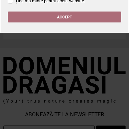
Ține-mă minte pentru acest website.
Pentru a păstra calitatea excepțională a acestui vin,
recomandăm depozitarea sticlei la o temperatură de 16-
18°C, în condiții optime de umiditate și lumină.
ACCEPT
PRODUS ÎN ROMÂNIA | 750 ml | 13% vol. alc.
ABONEAZĂ-TE LA NEWSLETTER