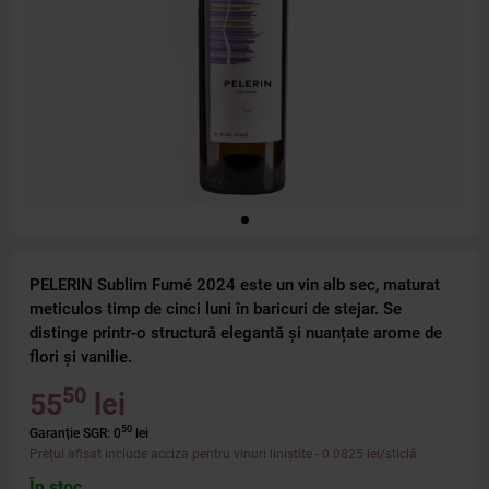
PELERIN Sublim Fumé 2024 este un vin alb sec, maturat
meticulos timp de cinci luni în baricuri de stejar. Se
distinge printr-o structură elegantă și nuanțate arome de
flori și vanilie.
50
55
lei
50
Garanție SGR: 0
lei
Prețul afișat include acciza pentru vinuri liniștite
- 0.0825 lei/sticlă
În stoc